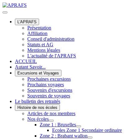
L'APRAFS
Présentation
Affiliation
Conseil d'administration
Statuts et AG
Mentions légales
L'actualité de l'APRAFS
ACCUEIL
Autant Savoir...
Excursions et Voyages
Prochaines excursions
Prochains voyages
Souvenirs d'excursions
Souvenirs de voyages
Le bulletin des retraités
Histoire de nos écoles
Articles de nos membres
Nos écoles
Zone 1 : Bruxelles
Ecoles Zone 1 Secondaire ordinaire
Zone 2 : Brabant wallon