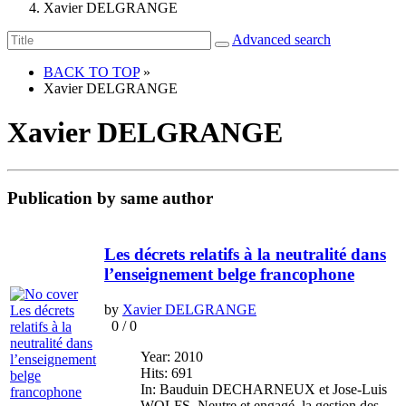
Xavier DELGRANGE
Advanced search
BACK TO TOP
»
Xavier DELGRANGE
Xavier DELGRANGE
Publication by same author
Les décrets relatifs à la neutralité dans
l’enseignement belge francophone
by
Xavier DELGRANGE
0
/
0
Year: 2010
Hits: 691
In: Bauduin DECHARNEUX et Jose-Luis
WOLFS, Neutre et engagé, la gestion des