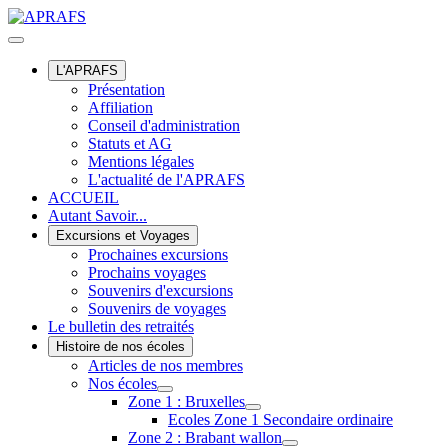
L'APRAFS
Présentation
Affiliation
Conseil d'administration
Statuts et AG
Mentions légales
L'actualité de l'APRAFS
ACCUEIL
Autant Savoir...
Excursions et Voyages
Prochaines excursions
Prochains voyages
Souvenirs d'excursions
Souvenirs de voyages
Le bulletin des retraités
Histoire de nos écoles
Articles de nos membres
Nos écoles
Zone 1 : Bruxelles
Ecoles Zone 1 Secondaire ordinaire
Zone 2 : Brabant wallon