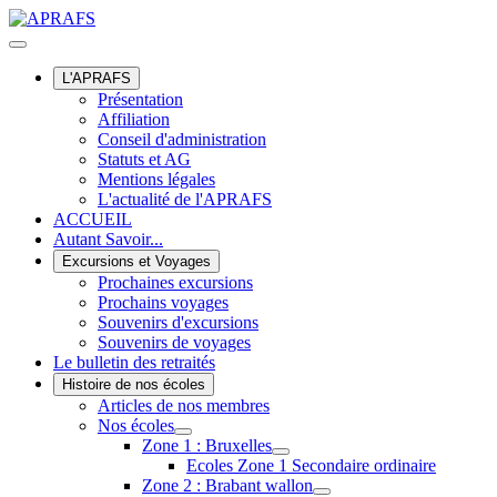
L'APRAFS
Présentation
Affiliation
Conseil d'administration
Statuts et AG
Mentions légales
L'actualité de l'APRAFS
ACCUEIL
Autant Savoir...
Excursions et Voyages
Prochaines excursions
Prochains voyages
Souvenirs d'excursions
Souvenirs de voyages
Le bulletin des retraités
Histoire de nos écoles
Articles de nos membres
Nos écoles
Zone 1 : Bruxelles
Ecoles Zone 1 Secondaire ordinaire
Zone 2 : Brabant wallon