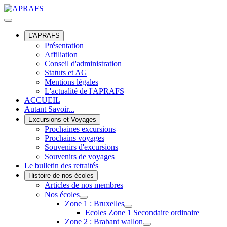
L'APRAFS
Présentation
Affiliation
Conseil d'administration
Statuts et AG
Mentions légales
L'actualité de l'APRAFS
ACCUEIL
Autant Savoir...
Excursions et Voyages
Prochaines excursions
Prochains voyages
Souvenirs d'excursions
Souvenirs de voyages
Le bulletin des retraités
Histoire de nos écoles
Articles de nos membres
Nos écoles
Zone 1 : Bruxelles
Ecoles Zone 1 Secondaire ordinaire
Zone 2 : Brabant wallon