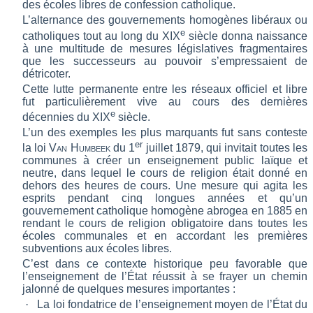
des écoles libres de confession catholique.
L’alternance des gouvernements homogènes libéraux ou
e
catholiques tout au long du XIX
siècle donna naissance
à une multitude de mesures législatives fragmentaires
que les successeurs au pouvoir s’empressaient de
détricoter.
Cette lutte permanente entre les réseaux officiel et libre
fut particulièrement vive au cours des dernières
e
décennies du XIX
siècle.
L’un des exemples les plus marquants fut sans conteste
er
la loi
Van Humbeek
du 1
juillet 1879, qui invitait toutes les
communes à créer un enseignement public laïque et
neutre, dans lequel le cours de religion était donné en
dehors des heures de cours. Une mesure qui agita les
esprits pendant cinq longues années et qu’un
gouvernement catholique homogène abrogea en 1885 en
rendant le cours de religion obligatoire dans toutes les
écoles communales et en accordant les premières
subventions aux écoles libres.
C’est dans ce contexte historique peu favorable que
l’enseignement de l’État réussit à se frayer un chemin
jalonné de quelques mesures importantes :
·
La loi fondatrice de l’enseignement moyen de l’État du