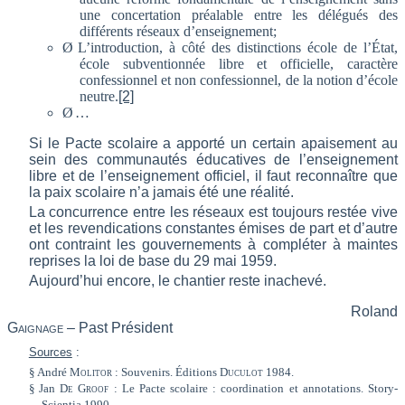
une concertation préalable entre les délégués des
différents réseaux d’enseignement;
Ø
L’introduction, à côté des distinctions école de l’État,
école subventionnée libre et officielle, caractère
confessionnel et non confessionnel, de la notion d’école
neutre.
[2]
Ø
…
Si le Pacte scolaire a apporté un certain apaisement au
sein des communautés éducatives de l’enseignement
libre et de l’enseignement officiel, il faut reconnaître que
la paix scolaire n’a jamais été une réalité.
La concurrence entre les réseaux est toujours restée vive
et les revendications constantes émises de part et d’autre
ont contraint les gouvernements à compléter à maintes
reprises la loi de base du 29 mai 1959.
Aujourd’hui encore, le chantier reste inachevé.
Roland
Gaignage
– Past Président
Sources
:
§
André
Molitor
: Souvenirs. Éditions
Duculot
1984.
§
Jan
De Groof
: Le Pacte scolaire : coordination et annotations. Story-
Scientia 1990.