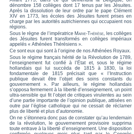
dénombre 158 collèges dont 17 tenus par les Jésuites.
Après la dissolution de leur ordre par le pape Clément
XIV en 1773, les écoles des Jésuites furent prises en
charge par les autorités autrichiennes qui occupaient nos
régions.
Sous le règne de l’impératrice
Marie-Thérèse
, les collèges
des Jésuites furent transformés en collèges impériaux
appelés « Athénées Thérésiens ».
Ce sont eux qui sont à l’origine de nos Athénées Royaux.
Sous le régime français hérité de la Révolution de 1789,
l’enseignement fut confié à l’État et, sous le régime
hollandais qui lui succéda de 1815 à 1830, la loi
fondamentale de 1815 précisait que « l’Instruction
publique devait être l’objet des soins constants du
gouvernement ». Par ailleurs, le régime hollandais
s’opposa fermement à la liberté d’enseignement, un point
ultra-sensible qui fit l’objet de critiques virulentes au sein
d’une partie importante de l’opinion publique, attisées en
outre par l’église catholique qui ne cessait de réclamer
plus de liberté et plus d’autonomie.
On ne s’étonnera donc pas de constater qu’au lendemain
de la révolution, le gouvernement provisoire supprima
toute entrave à la liberté d’enseignement. Une disposition
confirmée quelques mois plus tard par le Congrès