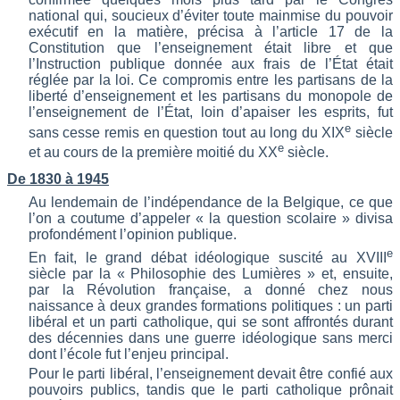
national qui, soucieux d’éviter toute mainmise du pouvoir
exécutif en la matière, précisa à l’article 17 de la
Constitution que l’enseignement était libre et que
l’Instruction publique donnée aux frais de l’État était
réglée par la loi. Ce compromis entre les partisans de la
liberté d’enseignement et les partisans du monopole de
l’enseignement de l’État, loin d’apaiser les esprits, fut
e
sans cesse remis en question tout au long du XIX
siècle
e
et au cours de la première moitié du XX
siècle.
De 1830 à 1945
Au lendemain de l’indépendance de la Belgique, ce que
l’on a coutume d’appeler « la question scolaire » divisa
profondément l’opinion publique.
e
En fai
t,
le grand débat idéologique suscité au XVIII
siècle par la « Philosophie des Lumières » et, ensuite,
par la
Révolution
française, a donné chez nous
naissance à deux grandes formations politiques : un parti
libéral et un parti catholique, qui se sont affrontés durant
des décennies dans une guerre idéologique sans merci
dont l’école fut l’enjeu principal.
Pour le parti libéral, l’enseignement devait être confié aux
pouvoirs publics, tandis que le parti catholique prônait